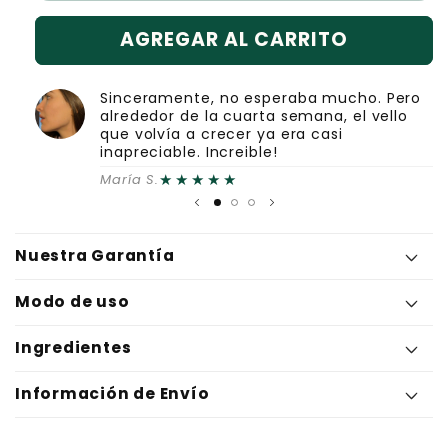
AGREGAR AL CARRITO
Sinceramente, no esperaba mucho. Pero
alrededor de la cuarta semana, el vello
que volvía a crecer ya era casi
inapreciable. Increible!
★★★★★
María S.
C
Nuestra Garantía
o
Modo de uso
n
t
Ingredientes
e
Cyperus Rotundus
Información de Envío
n
Elimina el vello no deseado
i