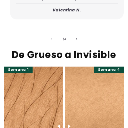
Valentina N.
de
1
/
3
De Grueso a Invisible
Semana 1
Semana 4