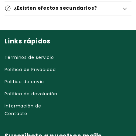
¿Existen efectos secundarios?
Elimina el vello
Links rápidos
Aplica de 3 a 5 gotas
Términos de servicio
Masajea
Política de Privacidad
Úsalo mañana y noche
Politica de envío
Política de devolución
Información de
Contacto
Suscríbete a nuestros mails